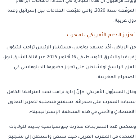
ويؤكد مراقبون أنّ هذه المبادرة تأتي امتدادًا لاتفاقات أبراهام
الموقّعة سنة 2020، والتي طبّعت العلاقات بين إسرائيل وعدة
دول عربية.
تعزيز الدعم الأمريكي للمغرب
من الرياض، أكّد مسعد بولوس، مستشار الرئيس ترامب لشؤون
إفريقيا والشرق الأوسط، في 16 أكتوبر 2025 عبر قناة الشرق نيوز،
العزم الراسخ لواشنطن على تعزيز حضورها الدبلوماسي في
الصحراء المغربية.
وقال المسؤول الأمريكي: «إنّ إدارة ترامب تجدد اعترافها الكامل
بسيادة المغرب على صحرائه. سنفتح قنصلية لتعزيز التعاون
الاقتصادي والأمني في هذه المنطقة الإستراتيجية».
وتعكس هذه التصريحات مقاربة جيوسياسية جديدة للولايات
المتحدة في المغرب العربي، حيث تسعى واشنطن إلى تشجيع