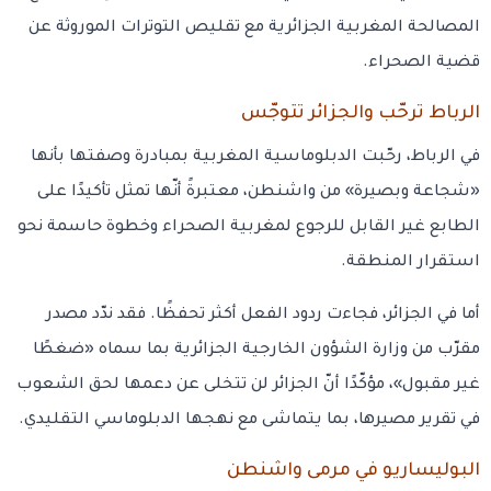
المصالحة المغربية الجزائرية مع تقليص التوترات الموروثة عن
قضية الصحراء.
الرباط ترحّب والجزائر تتوجّس
في الرباط، رحّبت الدبلوماسية المغربية بمبادرة وصفتها بأنها
«شجاعة وبصيرة» من واشنطن، معتبرةً أنّها تمثل تأكيدًا على
الطابع غير القابل للرجوع لمغربية الصحراء وخطوة حاسمة نحو
استقرار المنطقة.
أما في الجزائر، فجاءت ردود الفعل أكثر تحفظًا. فقد ندّد مصدر
مقرّب من وزارة الشؤون الخارجية الجزائرية بما سماه «ضغطًا
غير مقبول»، مؤكّدًا أنّ الجزائر لن تتخلى عن دعمها لحق الشعوب
في تقرير مصيرها، بما يتماشى مع نهجها الدبلوماسي التقليدي.
البوليساريو في مرمى واشنطن