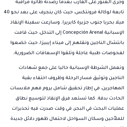
وجرى العثور على القارب بعدما رصدته طائرة مراقبة
تابعة لوكالة فرونتكس، حيث كان ينجرف على بعد نحو 40
ميلا بحريا جنوب جزيرة كابريرا. وسارعت سفينة الإنقاذ
الإسبانية Concepción Arenal إلى التدخل، حيث قامت
بانتشال الناجين ونقلهم إلى ميناء إيبيزا، حيث خضعوا
لفحوصات طبية عاجلة وتلقوا الإسعافات الضرورية.
وتعمل الشرطة الإسبانية حاليا على جمع شهادات
الناجين وتوثيق مسار الرحلة وظروف اختفاء بقية
المهاجرين، في إطار تحقيق شامل يروم فهم ملابسات
الحادث بدقة. كما تستعد فرق الإنقاذ لتوسيع نطاق
عمليات البحث في البحر، في وقت صدرت فيه تحذيرات
للملاّحين وسكان السواحل لاحتمال ظهور دلائل جديدة