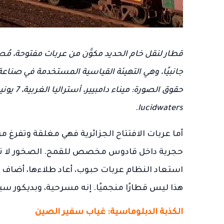
قطار لنقل خام الحديد مكوَّن من عربات مفتوحة، مُ
جانبيًا، وهي التهيئة القياسية المستخدمة في صناعة
lucidwaters.
أما عربات الافتتاح الجزائرية فهي مغلقة وتفرغ م
حجرية داخل قادوس مخصص للقمح. الصخور لا تم
استعاد النظام عربات حبوب، أعاد طلاءها، أضاف 
هذا ليس قطارًا منجميًا. إنه مسرحية، وبديكور سي
الكذبة الدبلوماسية: غياب سفير الصين