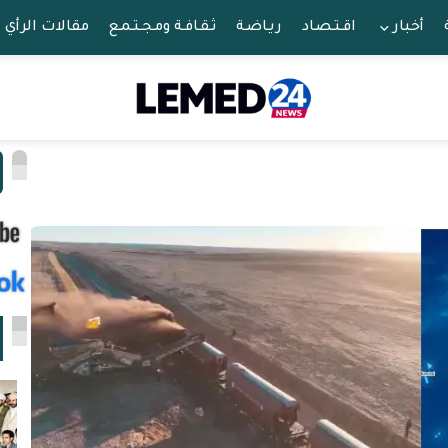
أخبار
اقـتـصـاد
ريـاضـة
ثـقـافـة ومـجـتـمـع
مقالات الرأي
ا
ا