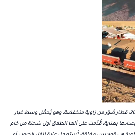
لقطة شاشة من الفيديو الذي تم بثه في 28 يناير 2026: قطار صُوّر من زاوية منخفضة، وهو يُحمَّل وسط غبار
دادها بعناية، قُدِّمت على أنها انطلاق أول شحنة من خام
لظاهرة هي قواديس مغلقة، تُستعمل عادة لنقل الحبوب أو