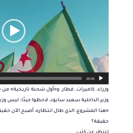
00:00
وزراء. كاميرات. قطار. و«أول شحنة تاريخية» من خ
وزير الداخلية سعيد سايود، لاحظوا جيدًا: ليس وزي
«هذا المشروع، الذي طال انتظاره، أصبح الآن حقيق
حقيقة؟
لننظر عن كثب.