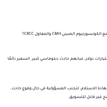
يوم الصيني CMH والمقاول CRCC؟
مشروع من «طريق الحرير الجديد» بقيمة 3.5 مليارات دولار، غيابهم حادث دبلوماسي كبير. السفير دائمًا
ادة الاستلام، لتجنب المسؤولية في حال وقوع حادث.
تج غير قابل للتسويق.