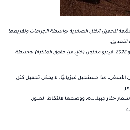
صمَّمة لتحميل الكتل الصخرية بواسطة الجرافات وتفريغها
 التعدين.
حقوق الصورة: ميناء دامبيير، أستراليا الغربية، 7 يونيو 2022، فيديو مخزون (خالٍ من حقوق الملكية) بواسطة
ن الأسفل. هذا مستحيل فيزيائيًا. لا يمكن تحميل كتل
ر.
شعار «غار جبيلات»، ووضعها لالتقاط الصور.
ئ.