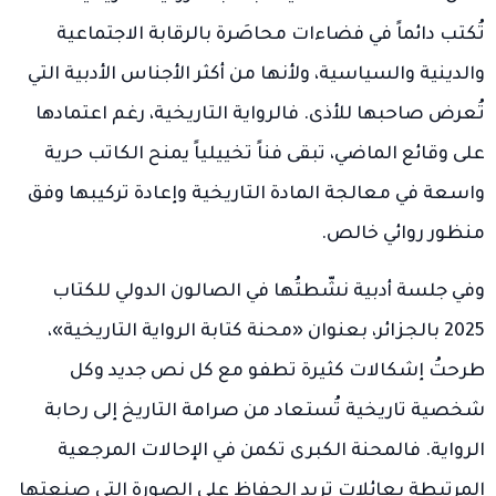
تُكتب دائماً في فضاءات محاصَرة بالرقابة الاجتماعية
والدينية والسياسية، ولأنها من أكثر الأجناس الأدبية التي
تُعرض صاحبها للأذى. فالرواية التاريخية، رغم اعتمادها
على وقائع الماضي، تبقى فناً تخييلياً يمنح الكاتب حرية
واسعة في معالجة المادة التاريخية وإعادة تركيبها وفق
منظور روائي خالص.
وفي جلسة أدبية نشّطتُها في الصالون الدولي للكتاب
2025 بالجزائر، بعنوان «محنة كتابة الرواية التاريخية»،
طرحتُ إشكالات كثيرة تطفو مع كل نص جديد وكل
شخصية تاريخية تُستعاد من صرامة التاريخ إلى رحابة
الرواية. فالمحنة الكبرى تكمن في الإحالات المرجعية
المرتبطة بعائلات تريد الحفاظ على الصورة التي صنعتها