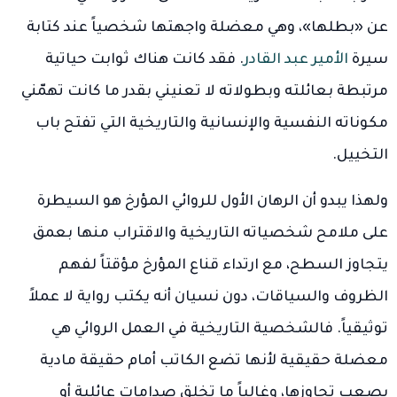
عن «بطلها»، وهي معضلة واجهتها شخصياً عند كتابة
سيرة
الأمير عبد القادر
. فقد كانت هناك ثوابت حياتية
مرتبطة بعائلته وبطولاته لا تعنيني بقدر ما كانت تهمّني
مكوناته النفسية والإنسانية والتاريخية التي تفتح باب
التخييل.
ولهذا يبدو أن الرهان الأول للروائي المؤرخ هو السيطرة
على ملامح شخصياته التاريخية والاقتراب منها بعمق
يتجاوز السطح، مع ارتداء قناع المؤرخ مؤقتاً لفهم
الظروف والسياقات، دون نسيان أنه يكتب رواية لا عملاً
توثيقياً. فالشخصية التاريخية في العمل الروائي هي
معضلة حقيقية لأنها تضع الكاتب أمام حقيقة مادية
يصعب تجاوزها، وغالباً ما تخلق صدامات عائلية أو