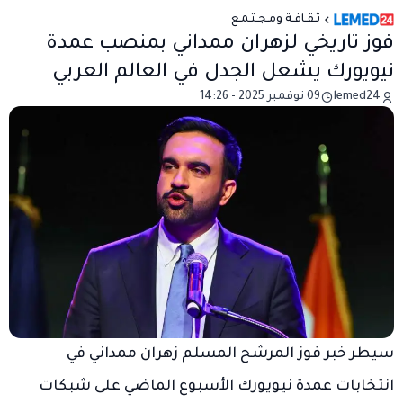
ثـقـافـة ومـجـتـمـع
فوز تاريخي لزهران ممداني بمنصب عمدة
نيويورك يشعل الجدل في العالم العربي
lemed24
09 نوفمبر 2025 - 14:26
سيطر خبر فوز المرشح المسلم زهران ممداني في
انتخابات عمدة نيويورك الأسبوع الماضي على شبكات