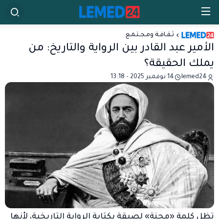
ثـقـافـة ومـجـتـمـع
الأمير عبد القادر بين الرواية والتاريخ: من
يملك الحقيقة؟
lemed24
14 نوفمبر 2025 - 13:18
تظل كلمة «محنة» لصيقة بكتابة الرواية التاريخية، لأنها