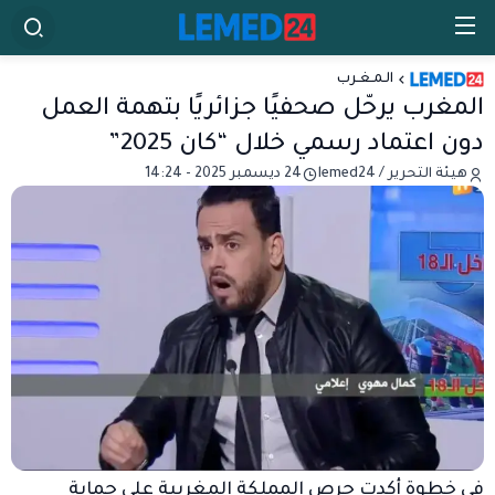
الـمـغـرب
المغرب يرحّل صحفيًا جزائريًا بتهمة العمل
دون اعتماد رسمي خلال “كان 2025”
هيئة التحرير / lemed24
24 ديسمبر 2025 - 14:24
في خطوة أكدت حرص المملكة المغربية على حماية