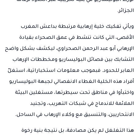
تورط البوليساريو في بنية تخريبية عبر الحدود ترعاها
الجزائر.
ويأتي تفكيك خلية إرهابية مرتبطة بداعش المغرب
الأقصى، التي كانت تنشط في عمق الصحراء بقيادة
الإرهابي أبو عبد الرحمن الصحراوي، ليكشف بشكل واضح
التشابك بين فصائل البوليساريو ومخططات الإرهاب
العابر للحدود. فبموجب معلومات استخباراتية، استغلّ
أفراد هذه الخلية الغطاء الانفصالي لجبهة البوليساريو
واختبأوا في مناطق تحت سيطرتها، مستغلين البيئة
الملائمة للاندماج في شبكات التهريب، وتجنيد
الانتحاريين، والتنسيق مع وكلاء الإرهاب في الساحل.
هذا التغلغل لم يكن مصادفة، بل نتيجة بنية رخوة