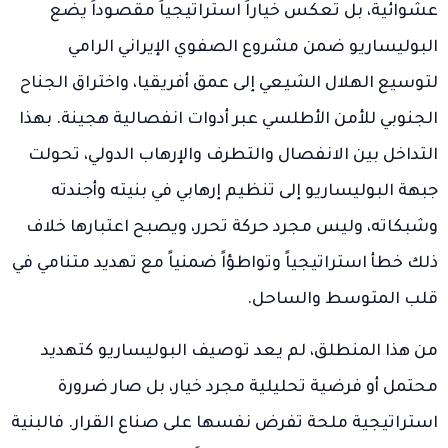
عشوائية، بل تعكس خياراً استراتيجياً مقصوداً يضع
البوليساريو ضمن مشروع الصفوي الإيراني الرامي
لتوسيع الهلال الشيعي إلى عمق أفريقيا، واختراق الجناح
الجنوبي للأمن الأطلسي عبر أدوات انفصالية هجينة. بهذا
التداخل بين الانفصال والتطرف والإرهاب الدولي، تحولت
جبهة البوليساريو إلى تنظيم إرهابي في بنيته وأجندته
وشبكاته، وليس مجرد حركة تحرر، ويصبح اعتبارها خلاف
ذلك خطأ استراتيجياً وتواطؤاً ضمنياً مع تهديد متنامي في
قلب المتوسط والساحل.
من هذا المنطلق، لم يعد توصيف البوليساريو كتهديد
محتمل أو فرضية تحليلية مجرد خيار، بل صار ضرورة
استراتيجية ملحة تفرض نفسها على صناع القرار. فالبنية