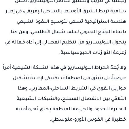
رئيسياً في تدريب وتنسيق عناصر البوليساريو، ضمن
دينامية تربط الشرق الأوسط بالساحل الإفريقي، في إطار
هندسة استراتيجية تسعى لتوسيع النفوذ الشيعي
باتجاه الجناح الجنوبي لحلف شمال الأطلسي. ومن هنا
يتحول البوليساريو من تنظيم انفصالي إلى أداة فعالة في
زعزعة التوازنات الجيوسياسية.
ولا يُعدّ انخراط البوليساريو في هذه الشبكة الشيعية أمراً
عرضياً، بل ينبثق من اصطفاف تكتيكي لإعادة تشكيل
موازين القوى في الشريط الساحلي-المغاربي. وهذا
التلاقي بين الانفصال المسلح، والشبكات الشيعية
العابرة للحدود، والجريمة المنظمة يخلق ثغرة أمنية
خطيرة في القوس الأورو-متوسطي.