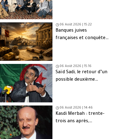
d’Oujda en Algérie
06 Août 2026 | 15:22
Banques juives
françaises et conquête
d’Alger (1830) : finance,
intérêts et réseaux
06 Août 2026 | 15:16
Saïd Sadi, le retour d’un
possible deuxième
Ahmed Ouyahia
06 Août 2026 | 14:46
Kasdi Merbah : trente-
trois ans après,
l’assassinat qui hante
toujours l’Algérie