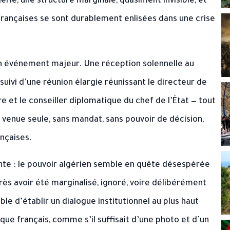
érie, une structure marginale, quasiment invisible, et
françaises se sont durablement enlisées dans une crise
un événement majeur. Une réception solennelle au
 suivi d’une réunion élargie réunissant le directeur de
re et le conseiller diplomatique du chef de l’État — tout
e venue seule, sans mandat, sans pouvoir de décision,
ançaises.
nte : le pouvoir algérien semble en quête désespérée
ès avoir été marginalisé, ignoré, voire délibérément
le d’établir un dialogue institutionnel au plus haut
tique français, comme s’il suffisait d’une photo et d’un