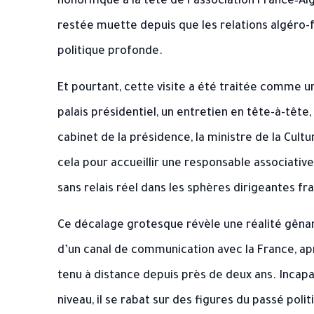
honorifique à la tête de l’association France–Alg
restée muette depuis que les relations algéro-
politique profonde.
Et pourtant, cette visite a été traitée comme 
palais présidentiel, un entretien en tête-à-tête,
cabinet de la présidence, la ministre de la Cultu
cela pour accueillir une responsable associativ
sans relais réel dans les sphères dirigeantes fr
Ce décalage grotesque révèle une réalité gêna
d’un canal de communication avec la France, apr
tenu à distance depuis près de deux ans. Incapab
niveau, il se rabat sur des figures du passé poli