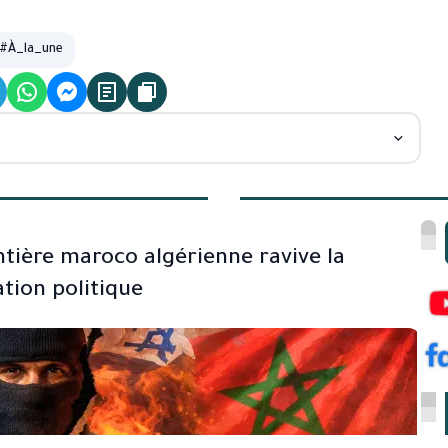
#À_la_une
ntière maroco algérienne ravive la
ation politique