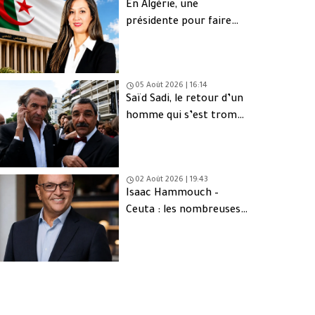
En Algérie, une
présidente pour faire
oublier les absents
05 Août 2026 | 16:14
Saïd Sadi, le retour d’un
homme qui s’est trompé
de peuple
02 Août 2026 | 19:43
Isaac Hammouch –
Ceuta : les nombreuses
interrogations derrière
l’exode massif de
Marocains