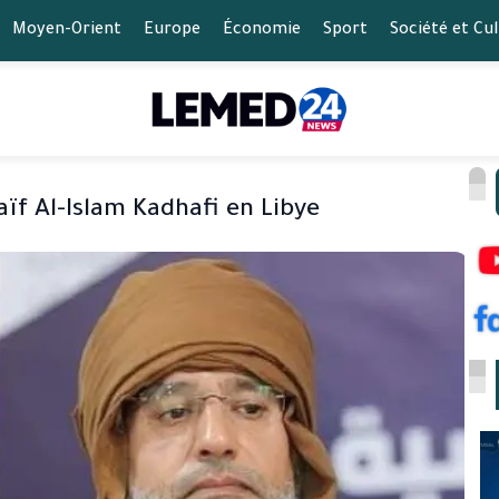
Moyen-Orient
Europe
Économie
Sport
Société et Cu
aïf Al-Islam Kadhafi en Libye