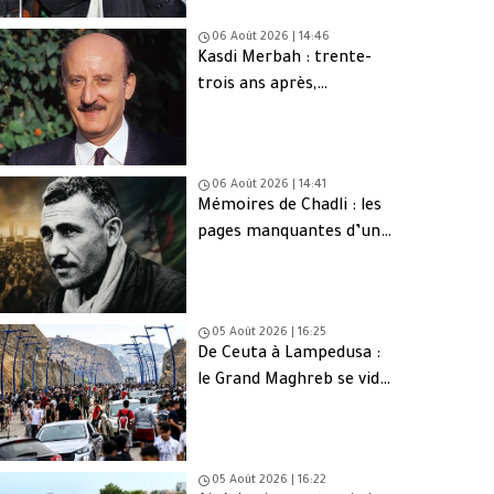
06 Août 2026 | 14:46
Kasdi Merbah : trente-
trois ans après,
l’assassinat qui hante
toujours l’Algérie
06 Août 2026 | 14:41
Mémoires de Chadli : les
pages manquantes d’une
tragédie nationale
05 Août 2026 | 16:25
De Ceuta à Lampedusa :
le Grand Maghreb se vide
de sa jeunesse
05 Août 2026 | 16:22