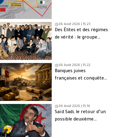
une issue de secours
06 Août 2026 | 15:23
Des Élites et des régimes
de vérité : le groupe
d’Oujda en Algérie
06 Août 2026 | 15:22
Banques juives
françaises et conquête
d’Alger (1830) : finance,
intérêts et réseaux
06 Août 2026 | 15:16
Saïd Sadi, le retour d’un
possible deuxième
Ahmed Ouyahia