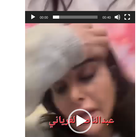
00:00
00:40
Lecteur
vidéo