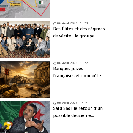
une issue de secours
06 Août 2026 | 15:23
Des Élites et des régimes
de vérité : le groupe
d’Oujda en Algérie
06 Août 2026 | 15:22
Banques juives
françaises et conquête
d’Alger (1830) : finance,
intérêts et réseaux
06 Août 2026 | 15:16
Saïd Sadi, le retour d’un
possible deuxième
Ahmed Ouyahia