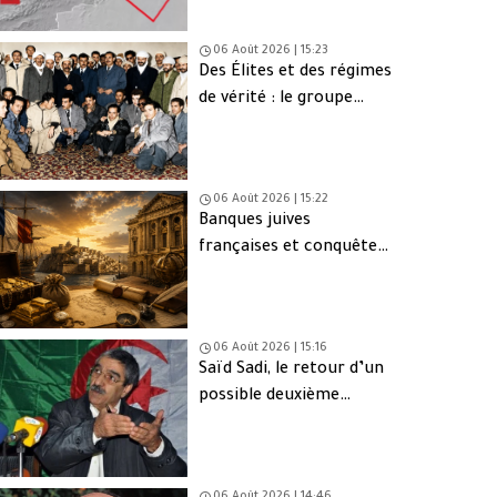
06 Août 2026 | 15:23
Des Élites et des régimes
de vérité : le groupe
d’Oujda en Algérie
06 Août 2026 | 15:22
Banques juives
françaises et conquête
d’Alger (1830) : finance,
intérêts et réseaux
06 Août 2026 | 15:16
Saïd Sadi, le retour d’un
possible deuxième
Ahmed Ouyahia