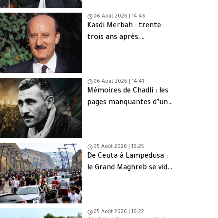
06 Août 2026 | 14:46
Kasdi Merbah : trente-
trois ans après,
l’assassinat qui hante
toujours l’Algérie
06 Août 2026 | 14:41
Mémoires de Chadli : les
pages manquantes d’une
tragédie nationale
05 Août 2026 | 16:25
De Ceuta à Lampedusa :
le Grand Maghreb se vide
de sa jeunesse
05 Août 2026 | 16:22