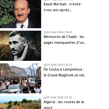
06 Août 2026 | 14:46
Kasdi Merbah : trente-
trois ans après,
l’assassinat qui hante
toujours l’Algérie
06 Août 2026 | 14:41
Mémoires de Chadli : les
pages manquantes d’une
tragédie nationale
05 Août 2026 | 16:25
De Ceuta à Lampedusa :
le Grand Maghreb se vide
de sa jeunesse
05 Août 2026 | 16:22
Algérie : les routes de la
mort