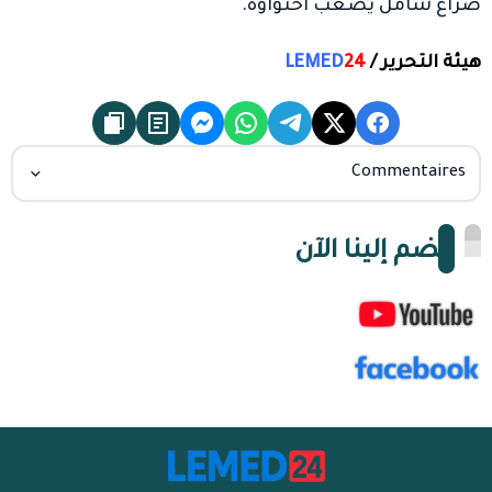
صراع شامل يصعب احتواؤه.
هيئة التحرير /
24
LEMED
Commentaires
انضم إلينا الآن