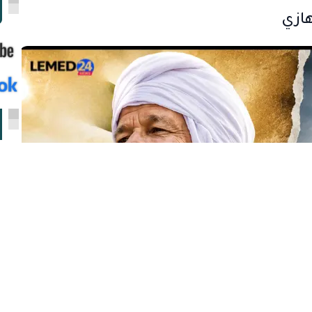
ا
هازي
ا