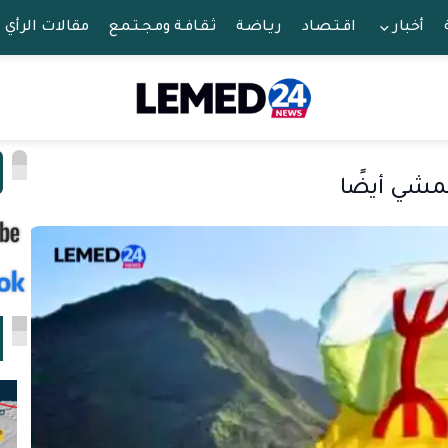
أخبار
اقـتـصـاد
ريـاضـة
ثـقـافـة ومـجـتـمـع
مقالات الرأي
ا
لمشي أيضًا
ا