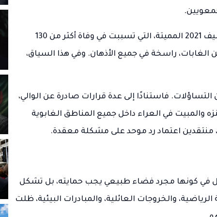
جمعويين.
على الورق، يبدو القرار براغماتيًا. فما تزال حرائق صيف 2021 المميتة، التي تسببت في وفاة أكثر من 130
الغابات، راسخة في جميع الأذهان. وفي هذا السياق،
التساؤلات. فاستنادًا إلى عدة قرارات صادرة عن الوالي،
 والمبيت في العراء داخل جميع المناطق الغابوية
، منتقدين اعتماد رد موحد على مشكلة معقدة.
بال في كونها مجرد فضاء طبيعي يجب حمايته، بل تشكل
لرياضية، والخروجات العائلية، والمبادرات البيئية، ظلت