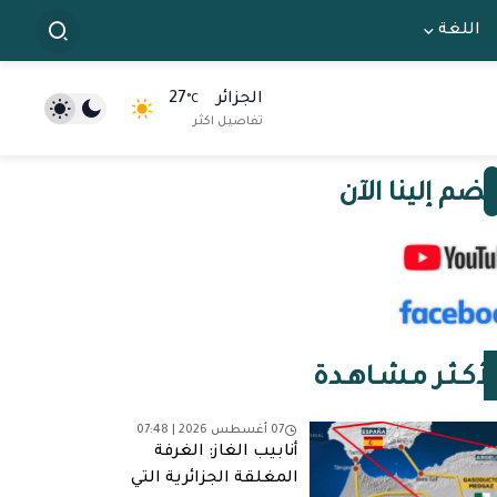
اللغة
الجزائر
27
°C
تفاصيل اكثر
نضم إلينا الآن
لأكـثـر مـشـاهـدة
07 أغسطس 2026 | 07:48
أنابيب الغاز: الغرفة
المغلقة الجزائرية التي