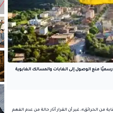
و. من 1 ماي إلى 30 نوفمبر 2026، تم رسميًا منع الوصول إلى الغابات والمسالك الغابوية
ة من الحرائق»، غير أن القرار أثار حالة من عدم الفهم