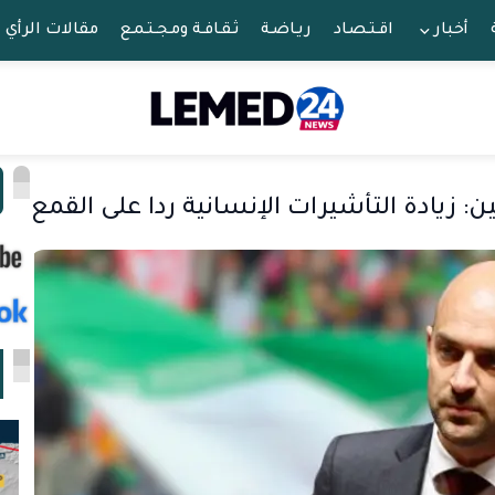
أخبار
اقـتـصـاد
ريـاضـة
ثـقـافـة ومـجـتـمـع
مقالات الرأي
ا
ين: زيادة التأشيرات الإنسانية ردا على القمع
ا