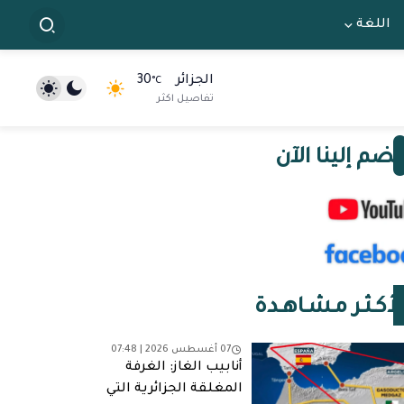
اللغة
الجزائر
30
°C
تفاصيل اكثر
نضم إلينا الآن
لأكـثـر مـشـاهـدة
07 أغسطس 2026 | 07:48
أنابيب الغاز: الغرفة
المغلقة الجزائرية التي