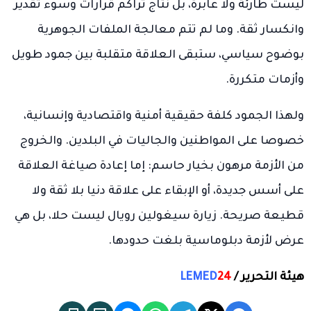
ليست طارئة ولا عابرة، بل نتاج تراكم قرارات وسوء تقدير
وانكسار ثقة. وما لم تتم معالجة الملفات الجوهرية
بوضوح سياسي، ستبقى العلاقة متقلبة بين جمود طويل
وأزمات متكررة.
ولهذا الجمود كلفة حقيقية أمنية واقتصادية وإنسانية،
خصوصا على المواطنين والجاليات في البلدين. والخروج
من الأزمة مرهون بخيار حاسم: إما إعادة صياغة العلاقة
على أسس جديدة، أو الإبقاء على علاقة دنيا بلا ثقة ولا
قطيعة صريحة. زيارة سيغولين رويال ليست حلا، بل هي
عرض لأزمة دبلوماسية بلغت حدودها.
هيئة التحرير /
24
LEMED