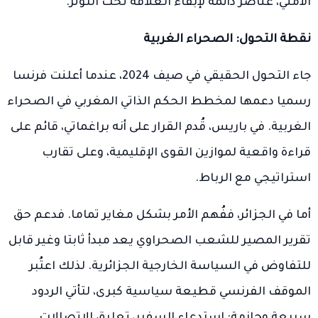
الأمني، عناصر دائمة لإبقاء العلاقة تحت التوتر.
نقطة التحول: الصحراء الغربية
جاء التحول الحقيقي في صيف 2024، عندما أعلنت فرنسا
رسميا دعمها لمخطط الحكم الذاتي المغربي في الصحراء
الغربية. في باريس، قُدم القرار على أنه براغماتي، قائم على
قراءة واقعية لموازين القوى الإقليمية، وعلى تقارب
استراتيجي مع الرباط.
أما في الجزائر، ففُهم الأمر بشكل مغاير تماما. فدعم حق
تقرير المصير للشعب الصحراوي يعد مبدأ ثابتا وغير قابل
للتفاوض في السياسة الخارجية الجزائرية. لذلك اعتُبر
الموقف الفرنسي قطيعة سياسية كبرى، لتأتي الردود
سريعة وحازمة: استدعاء السفير، تعليق الاتصالات