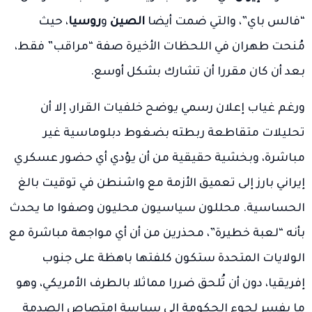
“فالس باي”، والتي ضمت أيضا
الصين
و
روسيا
، حيث
مُنحت طهران في اللحظات الأخيرة صفة “مراقب” فقط،
بعد أن كان مقررا أن تشارك بشكل أوسع.
ورغم غياب إعلان رسمي يوضح خلفيات القرار، إلا أن
تحليلات متقاطعة ربطته بضغوط دبلوماسية غير
مباشرة، وبخشية حقيقية من أن يؤدي أي حضور عسكري
إيراني بارز إلى تعميق الأزمة مع واشنطن في توقيت بالغ
الحساسية. محللون سياسيون محليون وصفوا ما يحدث
بأنه “لعبة خطيرة”، محذرين من أن أي مواجهة مباشرة مع
الولايات المتحدة ستكون كلفتها باهظة على جنوب
إفريقيا، دون أن تُلحق ضررا مماثلا بالطرف الأمريكي، وهو
ما يفسر لجوء الحكومة إلى سياسة امتصاص الصدمة