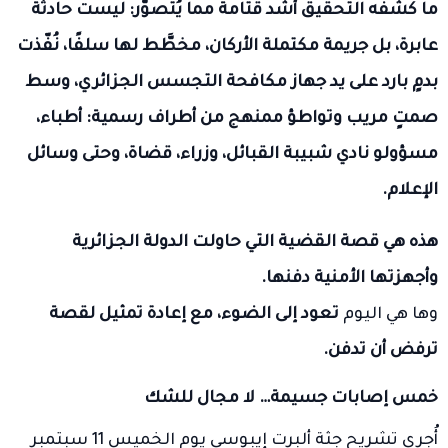
ما كشفه التحقيق أشد قتامةً مما يُتصوّر: ليست حادثة
عابرة، بل جريمة مكتملة الأركان، مخطَّط لها سلفًا، نُفّذت
بدمٍ بارد على يد جهاز مكافحة التجسس الجزائري، وسط
صمتٍ مريب وتواطؤ ممنهج من أطراف رسمية: أطباء،
مسؤولو نادي شبيبة القبائل، وزراء، قضاة، وحتى وسائل
الإعلام.
هذه هي قصة القضية التي حاولت الدولة الجزائرية
وأجهزتها الأمنية دفنها.
وها هي اليوم
تعود إلى الضوء، مع إعادة تمثيل لقصة
ترفض أن تدفن.
خمس إصابات جسيمة… لا مجال للشك
أُجري تشريح جثة ألبرت إيبوسي يوم الخميس 11 سبتمبر