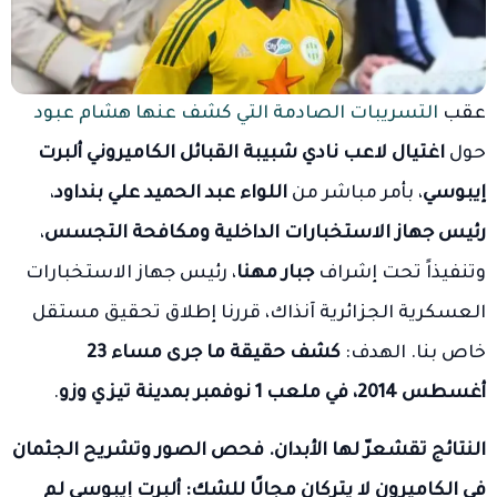
عقب
التسريبات الصادمة التي كشف عنها هشام عبود
حول
اغتيال لاعب نادي شبيبة القبائل الكاميروني ألبرت
إيبوسي
، بأمر مباشر من
اللواء عبد الحميد علي بنداود
،
رئيس جهاز الاستخبارات الداخلية ومكافحة التجسس
،
وتنفيذاً تحت إشراف
جبار مهنا
، رئيس جهاز الاستخبارات
العسكرية الجزائرية آنذاك، قررنا إطلاق تحقيق مستقل
خاص بنا. الهدف:
كشف حقيقة ما جرى مساء 23
أغسطس 2014، في ملعب 1 نوفمبر بمدينة تيزي وزو
.
النتائج تقشعرّ لها الأبدان. فحص الصور وتشريح الجثمان
في الكاميرون لا يتركان مجالًا للشك: ألبرت إيبوسي لم