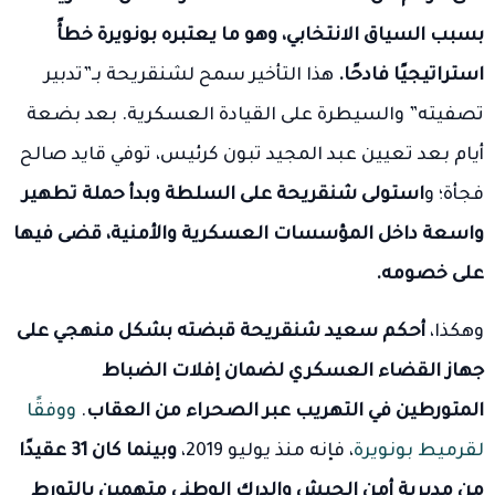
بسبب السياق الانتخابي، وهو ما يعتبره بونويرة خطأً
استراتيجيًا فادحًا.
هذا التأخير سمح لشنقريحة بـ”تدبير
تصفيته” والسيطرة على القيادة العسكرية. بعد بضعة
أيام بعد تعيين عبد المجيد تبون كرئيس، توفي قايد صالح
فجأة؛ و
استولى شنقريحة على السلطة وبدأ حملة تطهير
واسعة داخل المؤسسات العسكرية والأمنية، قضى فيها
على خصومه.
وهكذا،
أحكم سعيد شنقريحة قبضته بشكل منهجي على
جهاز القضاء العسكري لضمان إفلات الضباط
المتورطين في التهريب عبر الصحراء من العقاب
.
ووفقًا
لقرميط بونويرة
، فإنه منذ يوليو 2019،
وبينما كان 31 عقيدًا
من مديرية أمن الجيش والدرك الوطني متهمين بالتورط