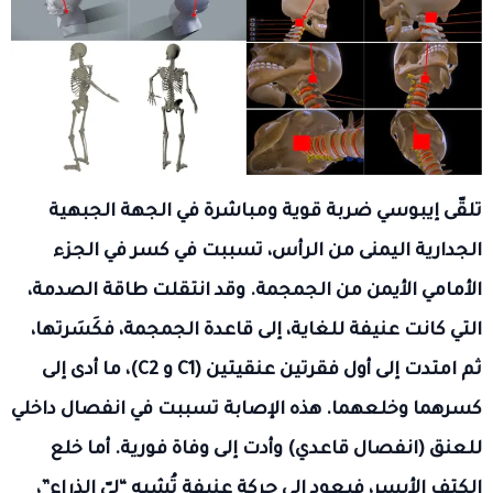
تلقّى إيبوسي ضربة قوية ومباشرة في الجهة الجبهية
الجدارية اليمنى من الرأس، تسببت في كسر في الجزء
الأمامي الأيمن من الجمجمة. وقد انتقلت طاقة الصدمة،
التي كانت عنيفة للغاية، إلى قاعدة الجمجمة، فكَسَرتها،
ثم امتدت إلى أول فقرتين عنقيتين (C1 و C2)، ما أدى إلى
كسرهما وخلعهما. هذه الإصابة تسببت في انفصال داخلي
للعنق (انفصال قاعدي) وأدت إلى وفاة فورية. أما خلع
الكتف الأيسر، فيعود إلى حركة عنيفة تُشبه “ليّ الذراع”،