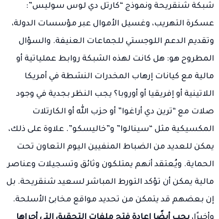
شبكة شنقريحة ونموذج “كارتل دي لوس سوليس”:
عسكرة التهريب، وغسيل الأموال عبر مؤسسات الدولة،
وتقديم الدعم اللوجستي للجماعات العنيفة. والسؤال
المطروح هو: هل كانت لهذه الشبكة روابط عملياتية أو
مالية مع كيانات إرهاب المخدرات النشطة في أمريكا
اللاتينية أو إفريقيا أو أوروبا؟ يجب النظر بجدية في وجود
صلات مع “ترين دي أراغوا” أو حزب الله أو الكارتلات
المكسيكية مثل “سينالوا” و”خاليسكو”. علاوة على ذلك،
يمكن للعديد من الضباط المنفيين اليوم التعاون تحت
الحماية. ويُعتقد أنهم يمتلكون وثائق وتسجيلات وعناصر
مالية يمكن أن تؤكد التورط المباشر لسعيد شنقريحة. بل
إن بعضهم قد يتمكن من تحديد مواقع مخابئ الأسلحة.
وأخيرًا،
يجب أيضًا إعادة فتح ملفات التحقيق التي أجراها