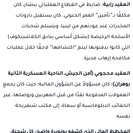
العقيد رابية:
ضابط في القطاع العملياتي ببشار، كان
مكلفًا بـ”تأمين” الممر الجنوبي. كان يستقبل بارونات
المخدرات عند عودتهم من ليبيا، ويتسلم شحنات
الأسلحة الرخيصة (بشكل أساسي بنادق الكلاشينكوف)
التي كانوا يدفنونها ليتم “اكتشافها” لاحقًا خلال عمليات
مكافحة إرهاب مدبرة.
العقيد محجوبي (أمن الجيش، الناحية العسكرية الثانية
بوهران):
كان مسؤولاً عن الشؤون المالية؛ حيث كان يجمع
العمولات المدفوعة نقدًا من قبل المهربين ويوصلها، عبر
الحقائب الدبلوماسية أو سعاة، إلى مكتب شنقريحة
نفسه.
المخطط المالي الذي كشفه بونويرة واضح: كل شحنة،