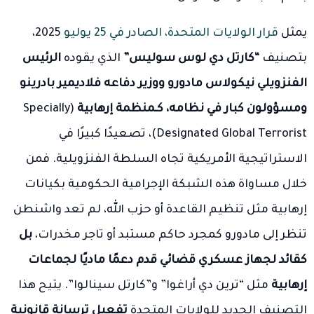
يمثل
قرار الولايات المتحدة، الصادر في 25 يوليو
2025،
بتصنيف
“كارتل دي لوس سوليس”
الذي يقوده
الرئيس
الفنزويلي نيكولاس مادورو ووزير دفاعه فلاديمير بادرينو
ومسؤولون كبار في نظامه، كـمنظمة إرهابية
(Specially
Designated Global Terrorist)، تصعيدًا كبيرًا في
الاستراتيجية الأمريكية تجاه السلطة الفنزويلية. فمن
خلال مساواة هذه الشبكة الإجرامية الحكومية بكيانات
إرهابية مثل تنظيم القاعدة أو حزب الله، لم تعد واشنطن
تنظر إلى مادورو كمجرد حاكم مستبد أو تاجر مخدرات،
بل
كقائد لجهاز عسكري قضائي قدم دعمًا ماديًا لجماعات
إرهابية
مثل “ترين دي أراغوا” و”كارتل سينالوا”. يتيح هذا
التصنيف الجديد للولايات المتحدة
تفعيل ترسانة قانونية