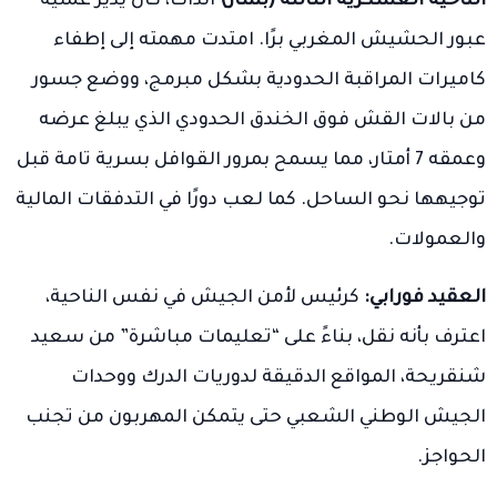
الناحية العسكرية الثالثة (بشار)
آنذاك، كان يدير عملية
عبور الحشيش المغربي برًا. امتدت مهمته إلى إطفاء
كاميرات المراقبة الحدودية بشكل مبرمج، ووضع جسور
من بالات القش فوق الخندق الحدودي الذي يبلغ عرضه
وعمقه 7 أمتار، مما يسمح بمرور القوافل بسرية تامة قبل
توجيهها نحو الساحل. كما لعب دورًا في التدفقات المالية
والعمولات.
العقيد فورابي:
كرئيس لأمن الجيش في نفس الناحية،
اعترف بأنه نقل، بناءً على “تعليمات مباشرة” من سعيد
شنقريحة، المواقع الدقيقة لدوريات الدرك ووحدات
الجيش الوطني الشعبي حتى يتمكن المهربون من تجنب
الحواجز.