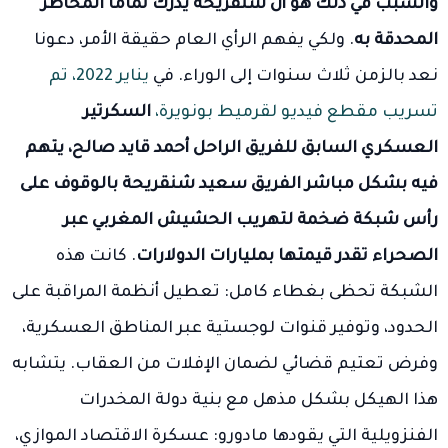
والسبب في ذلك هو أن شنقريحة يدرك تمامًا المخاطر
المحدقة به
. ولكي يفهم الرأي العام حقيقة الأمر، دعونا
نعد بالزمن ثلاث سنوات إلى الوراء. في
يناير 2022، تم
تسريب مقطع فيديو لقرميط بونويرة،
السكرتير
العسكري السابق للفريق الراحل أحمد قايد صالح،
يتهم
فيه بشكل مباشر الفريق سعيد شنقريحة بالوقوف على
رأس شبكة ضخمة لتهريب الحشيش المغربي عبر
الصحراء تقدر قيمتها بمليارات الدولارات
. كانت هذه
الشبكة تحظى بغطاء كامل: تعطيل أنظمة المراقبة على
الحدود، وتوفير قنوات لوجستية عبر المناطق العسكرية،
وفرض تعتيم قضائي لضمان الإفلات من العقاب. يتشابه
هذا الهيكل بشكل مذهل مع بنية دولة المخدرات
الفنزويلية التي يقودها مادورو: عسكرة الاقتصاد الموازي،