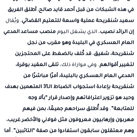
في هذه الشبكات من قبل أحمد قايد صالح
،
أطلق الفريق
سعيد شنقريحة عملية واسعة للتعتيم القضائي
. ويُقال
إن الرائد نصيب
، الذي يشغل اليوم
منصب مساعد المدعي
العام العسكري في البليدة وهو مقرب من نجل
شنقريحة، شفيق
،
قد كُلف بالضغط على المحتجزين
لتغيير أقوالهم
. وفي موازاة ذلك،
تلقى العقيد بوقرة،
المدعي العام العسكري بالبليدة، أمرًا مباشرًا من
شنقريحة بإعادة استجواب الضباط الـ31 المتهمين بهدف
وحيد هو تزوير اعترافاتهم وإصدار قرار “بألا وجه
للمتابعة”
.
وقد أُطلق سراحهم جميعًا، بمن فيهم
مهربون وإرهابيون معروفون مثل فولاني والأخضر غريب،
وهم معتقلون سابقون استفادوا من صفة “التائبين”
.
أما