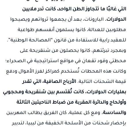
التي غالبًا ما تتجاوز الطن الواحد، كانت تدر ملايين
الدولارات.
البارونات، بعد أن يجمعوا ثرواتهم ويصبحوا
مطلوبين للعدالة، كانوا يسلمون أنفسهم طواعية
للعقيد رابية للاستفادة من قانون “المصالحة الوطنية”.
وبمجرد تبرئتهم، كانوا يحصلون من شنقريحة على
محطتي وقود تقعان في مواقع استراتيجية في الصحراء؛
وكانت هذه المحطات تُستخدم كمراكز لفرز الأموال ودفع
قيمة الشحنات التالية.
الأرباح الصافية، التي تقدر
بمليارات الدولارات، كانت تُقتسم بين شنقريحة ومحجوبي
وأولحاج والدائرة المقربة من ضباط الناحيتين الثالثة
والسادسة.
ومع كل عملية، كان الفريق يطالب المهربين
بإحضار شحنات من الأسلحة الخفيفة من ليبيا، لتدبير