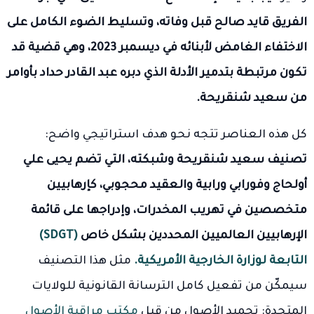
الفريق قايد صالح قبل وفاته، وتسليط الضوء الكامل على
الاختفاء الغامض لأبنائه في ديسمبر 2023، وهي قضية قد
تكون مرتبطة بتدمير الأدلة الذي دبره عبد القادر حداد بأوامر
من سعيد شنقريحة.
كل هذه العناصر تتجه نحو هدف استراتيجي واضح:
تصنيف سعيد شنقريحة وشبكته، التي تضم يحيى علي
أولحاج وفورابي ورابية والعقيد محجوبي، كإرهابيين
متخصصين في تهريب المخدرات، وإدراجها على قائمة
الإرهابيين العالميين المحددين بشكل خاص
(SDGT)
التابعة لوزارة الخارجية الأمريكية.
مثل هذا التصنيف
سيمكّن من تفعيل كامل الترسانة القانونية للولايات
المتحدة: تجميد الأصول من قبل
مكتب مراقبة الأصول