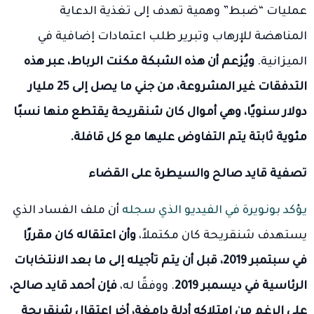
عمليات “ضبط” وهمية تهدف إلى تغذية الدعاية
المناهضة للإرهاب وتبرير طلب اعتمادات إضافية في
الميزانية.
ويُزعم أن هذه الشبكة مكنت الرباط، عبر هذه
التدفقات غير المشروعة، من جني ما يصل إلى 25 مليار
دولار سنويًا، وهي أموال كان شنقريحة يقتطع منها نسبًا
مئوية ثابتة يتم التفاوض عليها مع كل قافلة.
تصفية قايد صالح والسيطرة على القضاء
يؤكد بونويرة في الفيديو الذي سجله
أن ملف الفساد الذي
يستهدف شنقريحة كان مكتملاً،
وأن اعتقاله كان مقررًا
في سبتمبر 2019، قبل أن يتم تأجيله إلى ما بعد الانتخابات
الرئاسية في ديسمبر 2019
. ووفقًا له،
فإن أحمد قايد صالح،
على الرغم من امتلاكه أدلة دامغة، أخر اعتقال شنقريحة