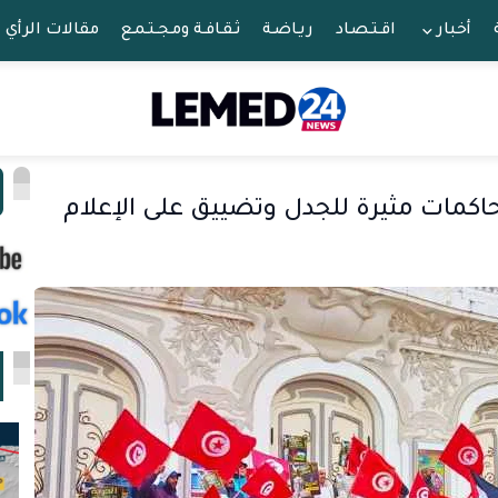
أخبار
اقـتـصـاد
ريـاضـة
ثـقـافـة ومـجـتـمـع
مقالات الرأي
ا
حاكمات مثيرة للجدل وتضييق على الإعلام
ا