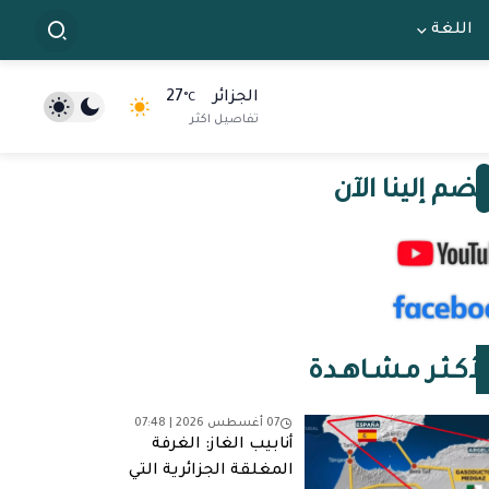
اللغة
الجزائر
27
°C
تفاصيل اكثر
نضم إلينا الآن
لأكـثـر مـشـاهـدة
07 أغسطس 2026 | 07:48
أنابيب الغاز: الغرفة
المغلقة الجزائرية التي