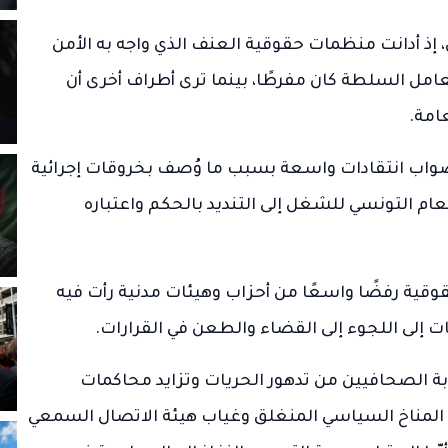
ذ أدانت منظمات حقوقية العنف الذي واجه به الأمن
امل السلطة كان مفرطًا، بينما ترى أطراف أخرى أن
امة.
صواب انتقادات واسعة بسبب ما وُصف بخروقات إجرائية
عام التونسي للشغل إلى التنديد بالحكم واعتباره
قية رفضًا واسعًا من أحزاب وهيئات مدنية رأت فيه
ت إلى اللجوء إلى القضاء والطعن في القرارات.
ة الصحافيين من تدهور الحريات وتزايد محاكمات
لمرسوم عدد 54، معتبرين أن المناخ السياسي المنغلق وغياب هيئة الاتصال السمعي