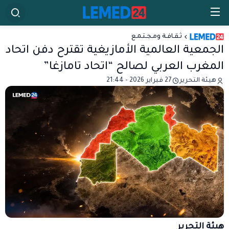
ثـقـافـة ومـجـتـمـع
الجمعية العالمية الأمازيغية تقترح دفن اتحاد
المغرب العربي لصالح “اتحاد تامازغا”
هيئة التحرير
27 فبراير 2026 - 21:44
هيئة التحرير