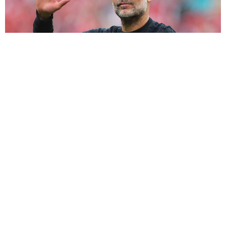
خرج
جوسيب غوارديولا
، المدير الفني لنادي
مانشستر
سيتي
، بتصريحات واضحة بشأن الجدل الذي أثارته مواقف
السير
جيم راتكليف
حول الهجرة، مؤكدا أن المجتمعات لا
يمكن أن تتقدم إلا عبر احتضان الثقافات المختلفة بدل
تحميلها مسؤولية الأزمات الداخلية.
وكان راتكليف، الذي يملك حصة أقلية في نادي
مانشستر
يونايتد
، قد أثار موجة واسعة من الانتقادات بعد حديثه عن