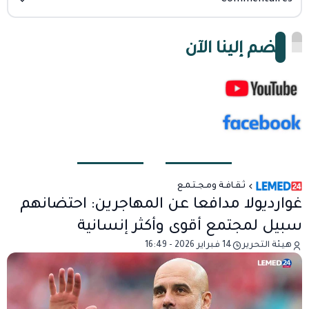
انضم إلينا الآن
ثـقـافـة ومـجـتـمـع
غوارديولا مدافعا عن المهاجرين: احتضانهم
سبيل لمجتمع أقوى وأكثر إنسانية
هيئة التحرير
14 فبراير 2026 - 16:49