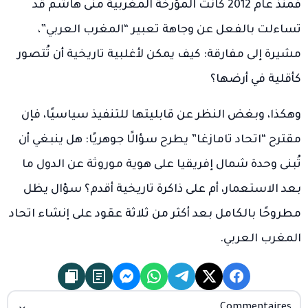
فمنذ عام 2012 كانت المؤرخة المغربية منى هاشم قد
تساءلت بالفعل عن وجاهة تعبير “المغرب العربي”،
مشيرة إلى مفارقة: كيف يمكن لأغلبية تاريخية أن تُتصور
كأقلية في أرضها؟
وهكذا، وبغض النظر عن قابليتها للتنفيذ سياسيًا، فإن
مقترح “اتحاد تامازغا” يطرح سؤالًا جوهريًا: هل ينبغي أن
تُبنى وحدة شمال إفريقيا على هوية موروثة عن الدول ما
بعد الاستعمار، أم على ذاكرة تاريخية أقدم؟ سؤال يظل
مطروحًا بالكامل بعد أكثر من ثلاثة عقود على إنشاء اتحاد
المغرب العربي.
Commentaires