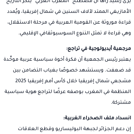
يرى رشيد راها أن مصطلح “المغرب العربي” ينكر التاريخ
الأمازيغي الممتد لآلاف السنين في شمال إفريقيا، ويُمدد
قراءة موروثة عن القومية العربية في مرحلة الاستقلال،
وهي قراءة لا تمثل التنوع السوسيوثقافي الإقليمي.
مرجعية أيديولوجية في تراجع:
يعتبر رئيس الجمعية أن فكرة أخوة سياسية عربية موحِّدة
قد ضعفت. ويستشهد خصوصًا بغياب التضامن بين
مشجعي شمال إفريقيا خلال كأس أمم إفريقيا 2025
المنظمة في المغرب بوصفه عرضًا لتراجع هوية سياسية
مشتركة.
انسداد ملف الصحراء الغربية:
إن دعم الجزائر لجبهة البوليساريو وقطع العلاقات