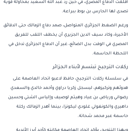
أقلقت الدفاع المصري، في حين رد عبد الله السعيد بمحاولة قوية
تصدى لها الحارس بن بوط ببراعة.
ورغم الضغط الجزائري المتواصل، صمد دفاع الزمالك حتى الدقائق
الأخيرة، وكاد سيف الدين الجزيري أن يخطف اللقب للفريق
المصري في الوقت بدل الضائع، غير أن الدفاع الجزائري تدخل في
اللحظة الحاسمة.
ركلات الترجيح تبتسم لأبناء الجزائر
في سلسلة ركلات الترجيح، حافظ لاعبو اتحاد العاصمة على
هدوئهم وتركيزهم، ليسجل زكريا دراوي وأحمد خالدي والسعدي
رضواني ورياض بن عياد وهيثم لوصيف وإلياس الشتي وحسين
داهيري والكونغولي غلودي ليكونزا، بينما أهدر الزمالك ركلة
حاسمة عبر محمد شحاتة.
وبهذا التتويج، يؤكد اتحاد العاصمة مكانته كأحد أبرز الأندية