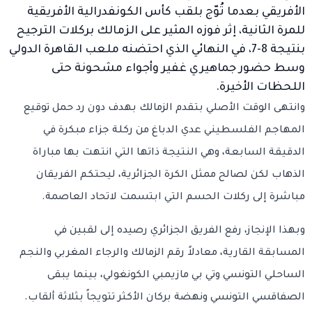
الأفريقي بعدما تُوّج بلقب كأس الكونفدرالية الأفريقية
للمرة الثانية، إثر فوزه المثير على
الزمالك
بركلات الترجيح
بنتيجة 8-7، في النهائي الذي احتضنه ملعب القاهرة الدولي
وسط حضور جماهيري غفير وأجواء مشحونة حتى
اللحظات الأخيرة.
وانتهى الوقت الأصلي بتقدم الزمالك بهدف دون رد حمل توقيع
المهاجم الفلسطيني
عدي الدباغ
من ركلة جزاء مبكرة في
الدقيقة السابعة، وهي النتيجة ذاتها التي انتهت بها مباراة
الذهاب لكن لصالح ممثل الكرة الجزائرية، ليحتكم الفريقان
مباشرة إلى ركلات الحسم التي ابتسمت لاتحاد العاصمة.
وبهذا الإنجاز، رفع الفريق الجزائري رصيده إلى لقبين في
المسابقة القارية، معادلاً رقم الزمالك والرجاء المغربي والنجم
الساحلي التونسي وتي بي مازيمبي الكونغولي، بينما يبقى
الصفاقسي التونسي ونهضة بركان الأكثر تتويجاً بثلاثة ألقاب.