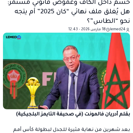
حسم داخل الكاف وغموض قانوني مستمر:
هل يُغلق ملف نهائي “كان 2025” أم يتجه
نحو “الطاس”؟
lemed24
18 مارس 2026 - 12:43
بقلم أدريان فالمونت (في صحيفة التايمز البلجيكية)
بعد شهرين من نهاية مثيرة للجدل لبطولة كأس أمم