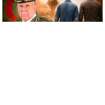
كشف الصحفي هشام عبود عن معطيات مثيرة للجدل
تتعلق بنجل قائد أركان الجيش الجزائري
سعيد شنقريحة
،
في قضية تسلط الضوء على التناقض الصارخ داخل هرم
السلطة العسكرية، حيث تختلط المحسوبية بالنفاق
الأخلاقي، ويتحول القمع من أداة موجهة ضد الشعب إلى
سلاح يستعمل حتى داخل العائلة الواحدة.