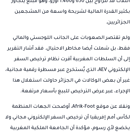
الثلاث قد تتراوح بين 650 و1.460 أورو، وهو مبلغ يتجاوز
بكثير القدرة المالية لشريحة واسعة من المشجعين
الجزائريين.
ولم تقتصر الصعوبات على الجانب اللوجستي والمالي
فقط، بل شملت أيضا مخاطر الاحتيال. فقد أشار التقرير
إلى أن السلطات المغربية أقرت نظام ترخيص السفر
الإلكتروني AEV، الذي يُستخرج عبر مسطرة رقمية مجانية،
غير أن بعض الوكالات في الجزائر حاولت استغلال هذا
الإجراء، عبر عرض الترخيص للبيع بأسعار مرتفعة.
ونقلا عن موقع Afrik-Foot، أوضحت الجهات المنظمة
لكأس أمم إفريقيا أن ترخيص السفر الإلكتروني مجاني ولا
يخضع لأي رسوم، مؤكدة أن الجامعة الملكية المغربية