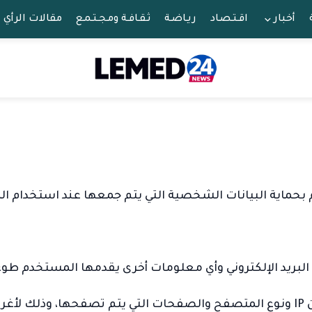
أخبار
اقـتـصـاد
ريـاضـة
ثـقـافـة ومـجـتـمـع
مقالات الرأي
البريد الإلكتروني وأي معلومات أخرى يقدمها المستخدم طوع
ية.