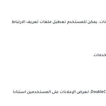
انات. يمكن للمستخدم تعطيل ملفات تعريف الارتباط
خدمات.
تعتمد Google، بصفتها بائعا طرفا ثالثا، على استخدام ملفات تعريف الارتباط، بما في ذلك ملف تعريف الارتباط DoubleClick، لعرض الإعلانات على المستخدمين استنادا