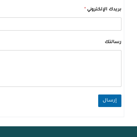
ا
بريدك الإلكتروني
*
ل
إ
ل
ك
ت
ر
رسالتك
و
ن
ي
ر
س
ا
ل
ت
ك
*
إرسال