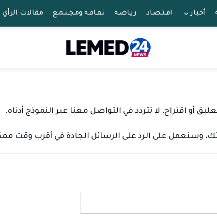
أخبار
اقـتـصـاد
ريـاضـة
ثـقـافـة ومـجـتـمـع
مقالات الرأي
ق أو اقتراح، لا تتردد في التواصل معنا عبر النموذج أدناه.
تك، وسنعمل على الرد على الرسائل الجادة في أقرب وقت ممك